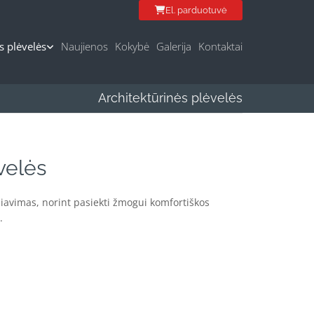
El. parduotuvė
s plėvelės
Naujienos
Kokybė
Galerija
Kontaktai
Architektūrinės plėvelės
velės
liavimas, norint pasiekti žmogui komfortiškos
.