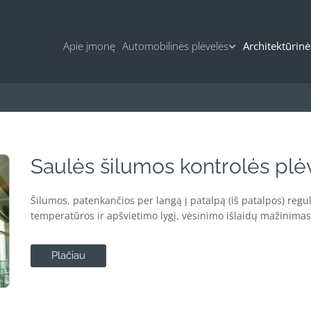
Apie įmonę
Automobilinės plėvelės
Architektūrinė
Saulės šilumos kontrolės plė
Šilumos, patenkančios per langą į patalpą (iš patalpos) regu
temperatūros ir apšvietimo lygį, vėsinimo išlaidų mažinimas
Plačiau