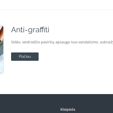
Anti-graffiti
Stiklo, veidrodžio paviršių apsauga nuo vandalizmo, subraižym
Plačiau
Klaipėda