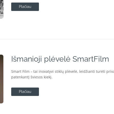
Plačiau
Išmanioji plėvelė SmartFilm
Smart Film – tai inovatyvi stiklų plėvelė, leidžianti turėti pri
patenkantį šviesos kiekį.
Plačiau