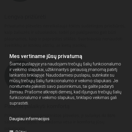
Lengva prižiūrėti
Privatumo plėvelės nereikalauja tokios sudėtingos priežiūros,
kaip žaliuzės ir užuolaidos, todėl po paklijavimo gali būti
plaunamos, kaip ir paprastas stiklas. Svarbiausia nenaudoti
šveitiklių ar kitokių aštrių, ar kietų įrankių.
Mes vertiname jūsų privatumą
Šiame puslapyje yra naudojami trečiųjų šalių funkcionalumo
ir veikimo slapukai, užtikrinantys geriausią įmanomą patirtį
lankantis tinklapyje. Naudodamiesi puslapiu, sutinkate su
mūsų trečiųjų šalių funkcionalumo ir veikimo slapukais. Jei
norėtumėte pakeisti savo pasirinkimus, tai galite padaryti
žemiau. Prašome atkreipti dėmesį, kad išjungus trečiųjų šalių
funkcionalumo ir veikimo slapukus, tinklapio veikimas gali
suprastėti.
Padeda palaikyti komfortą
Priklausomai nuo pasirinktos plėvelės, ji sulaikys iki 86%
Daugiau informacijos
saulės energijos, suteikdama vėsa ir komfortą Jūsų
patalpoms.