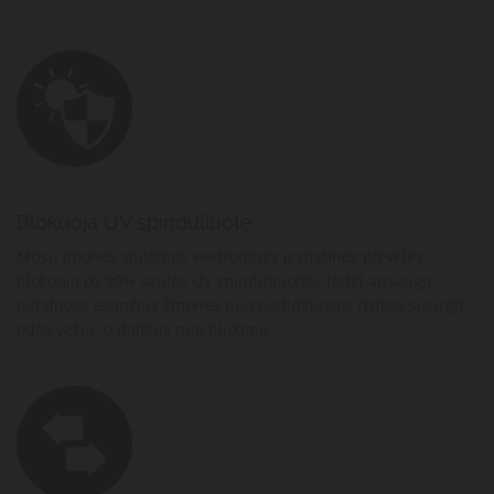
Blokuoja UV spinduliuotę
Mūsų įmonės siūlomos veidrodinės ir matinės plėvelės
blokuoja iki 99% saulės UV spinduliuotės, todėl apsaugo
patalpose esančius žmones nuo padidėjusios rizikos susirgti
odos vėžiu, o daiktus nuo blukimo.