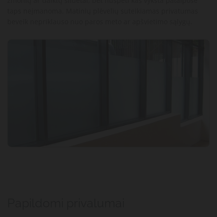
žmonių ar daiktų siluetai, bet nuspėti kas vyksta patalpose
taps neįmanoma. Matinių plėvelių suteikiamas privatumas
beveik nepriklauso nuo paros meto ar apšvietimo sąlygų.
Papildomi privalumai