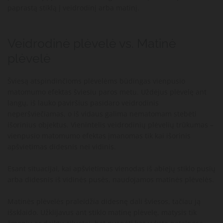
paprastą stiklą į veidrodinį arba matinį.
Veidrodinė plėvelė vs. Matinė
plėvelė
Šviesą atspindinčioms plėvelėms būdingas vienpusio
matomumo efektas šviesiu paros metu. Uždėjus plėvelę ant
langų, iš lauko paviršius pasidaro veidrodinis
neperšviečiamas, o iš vidaus galima nematomam stebėti
išorinius objektus. Vienintelis veidrodinių plėvelių trūkumas –
vienpusio matomumo efektas įmanomas tik kai išorinis
apšvietimas didesnis nei vidinis.
Esant situacijai, kai apšvietimas vienodas iš abiejų stiklo pusių
arba didesnis iš vidinės pusės, naudojamos matinės plėvelės.
Matinės plėvelės praleidžia didesnę dali šviesos, tačiau ją
išsklaido. Užklijavus ant stiklo matinę plėvelę, matysis tik