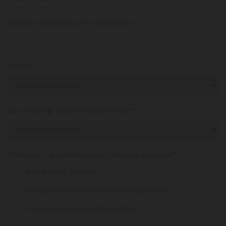
Bendras stiklų plotas m² (apytiksliai)*
Rėmas*
Bus reikalingi tarpelių išpjaustymai?*
Stiklo tipas - pasirinkite visus tinkamus variantus*
Vidinė stiklo pertvara
Viengubas balkono/terasos/lodžijos stiklas
Vienos kameros (2 stiklų) paketas