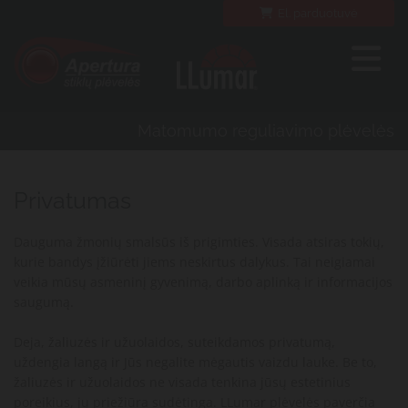
El. parduotuvė
Matomumo reguliavimo plėvelės
Privatumas
Dauguma žmonių smalsūs iš prigimties. Visada atsiras tokių,
kurie bandys įžiūrėti jiems neskirtus dalykus. Tai neigiamai
veikia mūsų asmeninį gyvenimą, darbo aplinką ir informacijos
saugumą.
Deja, žaliuzės ir užuolaidos, suteikdamos privatumą,
uždengia langą ir Jūs negalite mėgautis vaizdu lauke. Be to,
žaliuzės ir užuolaidos ne visada tenkina jūsų estetinius
poreikius, jų priežiūra sudėtinga. LLumar plėvelės paverčia