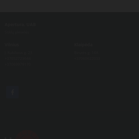
Apertura, UAB
Stiklų plėvelės
Vilnius
Klaipėda
J. Kubiliaus g. 23
Birutės g. 14A
+37052723644
+37060622033
+37069979170