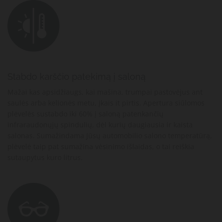
Stabdo karščio patekimą į saloną
Mažai kas apsidžiaugs, kai mašina, trumpai pastovėjus ant
saulės arba kelionės metu, įkais it pirtis. Apertura siūlomos
plėvelės sustabdo iki 60% į saloną patenkančių
infraraudonųjų spindulių, dėl kurių daugiausia ir kaista
salonas. Sumažindama Jūsų automobilio salono temperatūrą,
plėvelė taip pat sumažina vėsinimo išlaidas, o tai reiškia
sutaupytus kuro litrus.