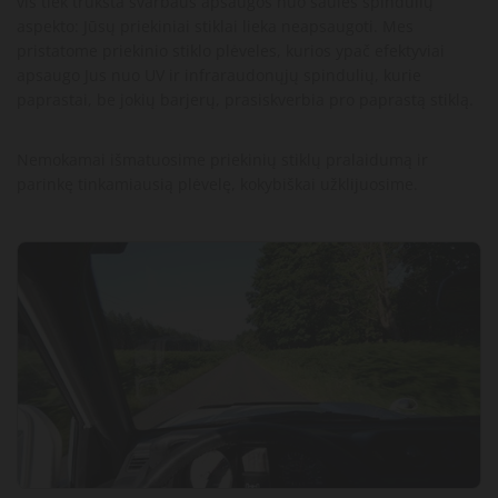
vis tiek trūksta svarbaus apsaugos nuo saulės spindulių
aspekto: Jūsų priekiniai stiklai lieka neapsaugoti. Mes
pristatome priekinio stiklo plėveles, kurios ypač efektyviai
apsaugo Jus nuo UV ir infraraudonųjų spindulių, kurie
paprastai, be jokių barjerų, prasiskverbia pro paprastą stiklą.
Nemokamai išmatuosime priekinių stiklų pralaidumą ir
parinkę tinkamiausią plėvelę, kokybiškai užklijuosime.