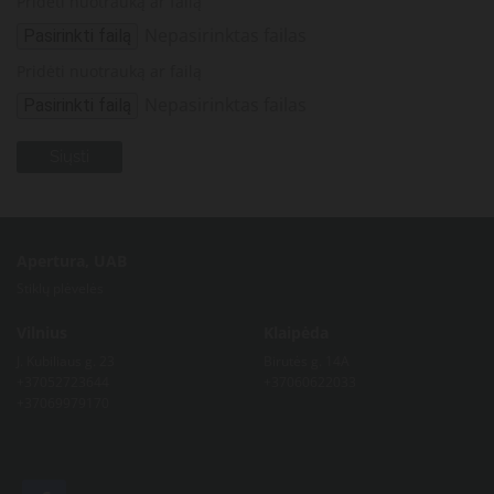
Pridėti nuotrauką ar failą
Nepasirinktas failas
Pasirinkti failą
Pridėti nuotrauką ar failą
Nepasirinktas failas
Pasirinkti failą
Apertura, UAB
Stiklų plėvelės
Vilnius
Klaipėda
J. Kubiliaus g. 23
Birutės g. 14A
+37052723644
+37060622033
+37069979170