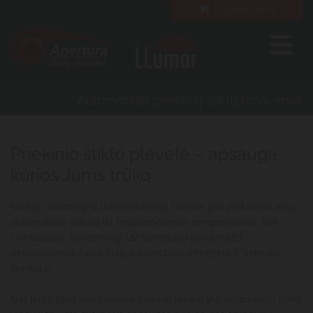
El. parduotuvė
Automobilio priekinių stiklų tonavimas
Priekinio stiklo plėvelė – apsauga,
kurios Jums trūko
Saulės matomoji ir infraraudonoji šviesos gali prikaitinti Jūsų
automobilio saloną iki nepakenčiamos temperatūros. Bet
svarbiausia, kenksmingi UV spinduliai gali atnešti
nepataisomos žalos Jūsų automobilio interjerui ir keleivių
sveikatai.
Net jeigu Jūsų automobilio galiniai langai yra užtamsinti, Jums