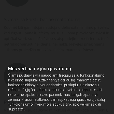
Sumažina karštį, bet ne matomumą
Kuomet kiti gamintojai naudoja didelio užtamsinimo plėveles,
kad išgautų panašų efektą, mūsų siūloma plėvelė yra šviesi ir
optiškai švari, su mažu šviesos atspindėjimo koeficientu, todėl
netrukdo vairuoti nei dieną, nei naktį. Plėvelės priekiniams
stiklams praleidžia nuo 75% iki 90% matomos šviesos.
Mes vertiname jūsų privatumą
Šiame puslapyje yra naudojami trečiųjų šalių funkcionalumo
ir veikimo slapukai, užtikrinantys geriausią įmanomą patirtį
lankantis tinklapyje. Naudodamiesi puslapiu, sutinkate su
mūsų trečiųjų šalių funkcionalumo ir veikimo slapukais. Jei
norėtumėte pakeisti savo pasirinkimus, tai galite padaryti
žemiau. Prašome atkreipti dėmesį, kad išjungus trečiųjų šalių
Padeda išvengti traumų
funkcionalumo ir veikimo slapukus, tinklapio veikimas gali
suprastėti.
Nelaimės atveju, daugybė minkštųjų audinių (oda, raumenis,