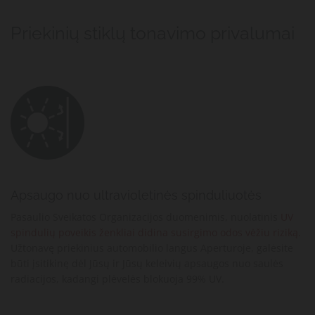
Priekinių stiklų tonavimo privalumai
Apsaugo nuo ultravioletinės spinduliuotės
Pasaulio Sveikatos Organizacijos duomenimis, nuolatinis
UV
spindulių poveikis ženkliai didina susirgimo odos vėžiu riziką.
Užtonavę priekinius automobilio langus Aperturoje, galėsite
būti įsitikinę dėl Jūsų ir Jūsų keleivių apsaugos nuo saulės
radiacijos, kadangi plėvelės blokuoja 99% UV.